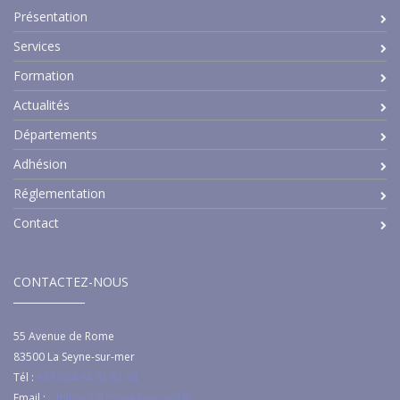
Présentation
Services
Formation
Actualités
Départements
Adhésion
Réglementation
Contact
CONTACTEZ-NOUS
55 Avenue de Rome
83500
La Seyne-sur-mer
Tél :
+33 (0)4 94 92 92 04
Email :
c.thibault@ghr-region-sud.fr