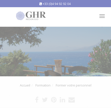
+33 (0)4 94 92 92 04
Tog
nav
Accueil
Formation
Former votre personnel