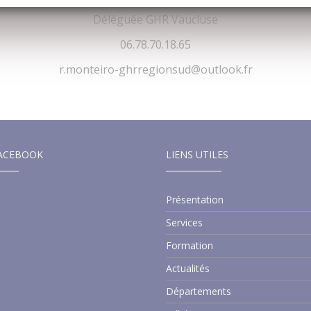
Déléguée GHR Vaucluse
06.78.70.18.65
r.monteiro-ghrregionsud@outlook.fr
ACEBOOK
LIENS UTILES
Présentation
Services
Formation
Actualités
Départements