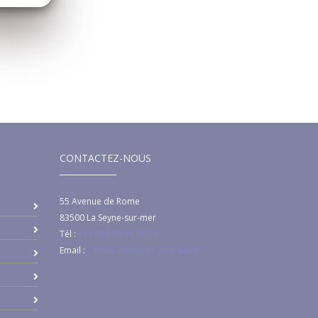
CONTACTEZ-NOUS
55 Avenue de Rome
83500
La Seyne-sur-mer
Tél :
+33 (0)4 94 92 92 04
Email :
c.thibault@ghr-region-sud.fr