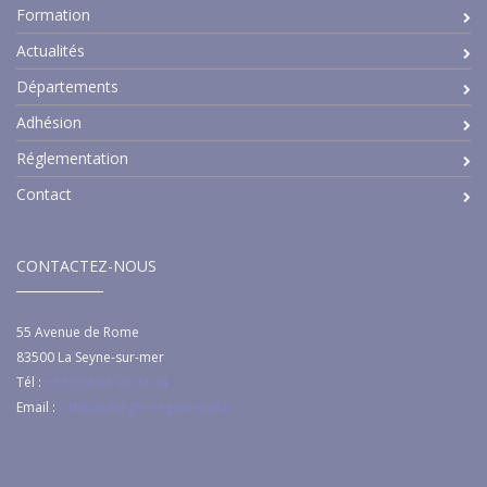
Formation
Actualités
Départements
Adhésion
Réglementation
Contact
CONTACTEZ-NOUS
55 Avenue de Rome
83500
La Seyne-sur-mer
Tél :
+33 (0)4 94 92 92 04
Email :
c.thibault@ghr-region-sud.fr