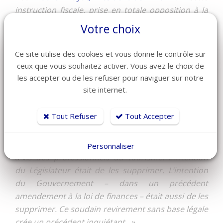
instruction fiscale, prise en totale opposition à la
volonté du législateur, représente un coût pour
Votre choix
l’Etat de 330 millions d’euros selon le Conseil des
prélèvements obligatoires. En plus d’être illégale,
Ce site utilise des cookies et vous donne le contrôle sur
cette décision représente donc un coût important
ceux que vous souhaitez activer. Vous avez le choix de
pour les finances du pays. »
les accepter ou de les refuser pour naviguer sur notre
site internet.
Pour
Catherine Quérard, Présidente du GHR
:
« Nos organisations appellent depuis des années
Tout Refuser
Tout Accepter
l’attention du Gouvernement sur l’existence de
niches fiscales encourageant le détournement de
logements et créant une concurrence déloyale vis-
Personnaliser
à-vis des professionnels du tourisme. L’intention
du Législateur était de les supprimer. L’intention
du Gouvernement – dans un précédent
amendement à la loi de finances – était aussi de les
supprimer. Ce soudain revirement sans base légale
crée un précédent inquiétant. »