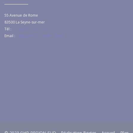
55 Avenue de Rome
83500
La Seyne-sur-mer
Tél :
+33 (0)4 94 92 92 04
Email :
c.thibault@ghr-region-sud.fr
© 2023 GHR REGION SUD -
Réalisation Bexter
-
Accueil
-
Plan