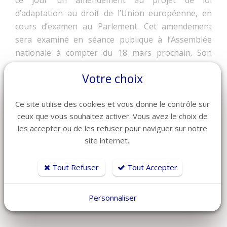
ce jour un amendement au projet de loi
d’adaptation au droit de l’Union européenne, en
cours d’examen au Parlement. Cet amendement
sera examiné en séance publique à l’Assemblée
nationale à compter du 18 mars prochain. Son
adoption définitive est prévue en avril.
Votre choix
Le GHR vous tiendra informé de l’adoption
définitive des règles applicables aux congés payés
Ce site utilise des cookies et vous donne le contrôle sur
en cas de maladie.
ceux que vous souhaitez activer. Vous avez le choix de
les accepter ou de les refuser pour naviguer sur notre
Avis du Conseil d’Etat du 11 mars
site internet.
2024 :
https://conseil-etat.fr/avis-
consultatifs/derniers-avis-rendus/au-
Tout Refuser
Tout Accepter
gouvernement/avis-portant-sur-la-mise-en-
conformite-des-dispositions-du-code-du-travail-en-
matiere-d-acquisition-de-conges-pendant-les-
Personnaliser
periodes-d-arret-maladie