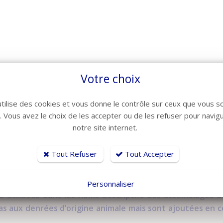
Votre choix
utilise des cookies et vous donne le contrôle sur ceux que vous s
r. Vous avez le choix de les accepter ou de les refuser pour navig
notre site internet.
Tout Refuser
Tout Accepter
Personnaliser
e utilisées dans les noms descriptifs des assemblages d
as aux denrées d’origine animale mais sont ajoutées en 