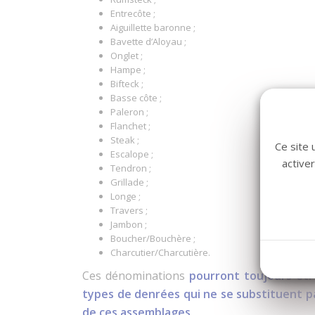
Entrecôte ;
Aiguillette baronne ;
Bavette d’Aloyau ;
Onglet ;
Hampe ;
Bifteck ;
Basse côte ;
Paleron ;
Flanchet ;
Steak ;
Ce site 
Escalope ;
active
Tendron ;
Grillade ;
Longe ;
Travers ;
Jambon ;
Boucher/Bouchère ;
Charcutier/Charcutière.
Ces dénominations
pourront toujours êtr
types de denrées qui ne se substituent p
de ces assemblages
.