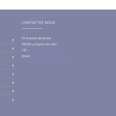
CONTACTEZ-NOUS
55 Avenue de Rome
83500
La Seyne-sur-mer
Tél :
+33 (0)4 94 92 92 04
Email :
c.thibault@ghr-region-sud.fr