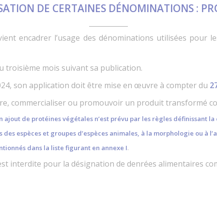
ISATION DE CERTAINES DÉNOMINATIONS : P
ient encadrer l’usage des dénominations utilisées pour le
u troisième mois suivant sa publication.
 2024, son application doit être mise en œuvre à compter du
2
écrire, commercialiser ou promouvoir un produit transformé c
ajout de protéines végétales n’est prévu par les règles définissant l
 des espèces et groupes d’espèces animales, à la morphologie ou à l
onnés dans la liste figurant en annexe I
.
on est interdite pour la désignation de denrées alimentaires 