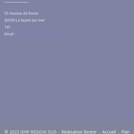
55 Avenue de Rome
83500
La Seyne-sur-mer
Tél :
+33 (0)4 94 92 92 04
Email :
c.thibault@ghr-region-sud.fr
© 2023 GHR REGION SUD -
Réalisation Bexter
-
Accueil
-
Plan