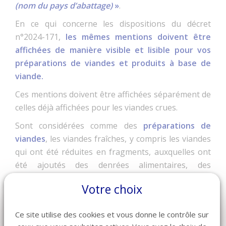
(nom du pays d’abattage)
»
.
En ce qui concerne les dispositions du décret
n°2024-171,
les mêmes mentions doivent être
affichées de manière visible et lisible pour vos
préparations de viandes et produits à base de
viande.
Ces mentions doivent être affichées séparément de
celles déjà affichées pour les viandes crues.
Sont considérées comme des
préparations de
viandes
, les viandes fraîches, y compris les viandes
qui ont été réduites en fragments, auxquelles ont
été ajoutés des denrées alimentaires, des
condiments ou des additifs ou qui ont subi une
Votre choix
transformation insuffisante pour modifier à cœur
la structure fibreuse des muscles et ainsi faire
Ce site utilise des cookies et vous donne le contrôle sur
disparaître les caractéristiques de la viande fraîche