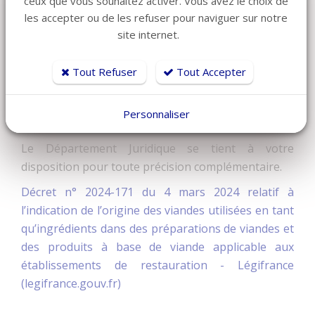
ceux que vous souhaitez activer. Vous avez le choix de
(1.15 de l’annexe I du règlement CE n°853/2004).
les accepter ou de les refuser pour naviguer sur notre
Sont considérés comme des
produits à base de
site internet.
viande
, les produits transformés résultant de la
transformation de viandes ou de la transformation
Tout Refuser
Tout Accepter
de produits ainsi transformés, de sorte que la
surface de coupe à cœur permet de constater la
Personnaliser
disparition des caractéristiques de viande fraîche.
Le Département Juridique se tient à votre
disposition pour toute précision complémentaire.
Décret n° 2024-171 du 4 mars 2024 relatif à
l’indication de l’origine des viandes utilisées en tant
qu’ingrédients dans des préparations de viandes et
des produits à base de viande applicable aux
établissements de restauration - Légifrance
(legifrance.gouv.fr)