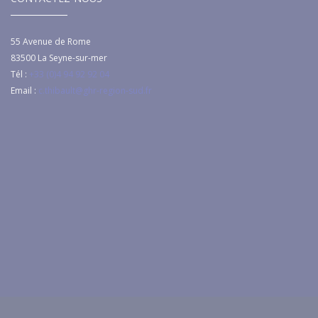
55 Avenue de Rome
83500
La Seyne-sur-mer
Tél :
+33 (0)4 94 92 92 04
Email :
c.thibault@ghr-region-sud.fr