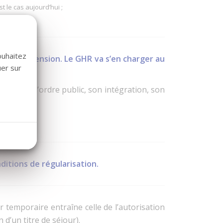
 le cas aujourd’hui ;
ouhaitez
tiers en tension. Le GHR va s’en charger au
uer sur
spect de l’ordre public, son intégration, son
nditions de régularisation.
our temporaire entraîne celle de l’autorisation
 d’un titre de séjour).