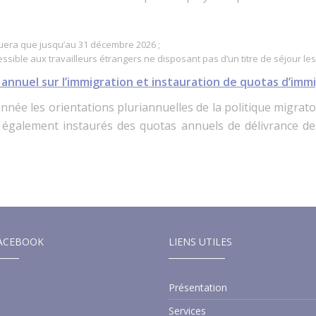
uera que jusqu’au 31 décembre 2026 ;
ssible aux travailleurs étrangers ne disposant pas d’un titre de séjour les
e annuel
sur l’immigration
et
instauration
de quotas
d
’imm
e les orientations pluriannuelles de la politique migratoi
galement instaurés des quotas annuels de délivrance des
ACEBOOK
LIENS UTILES
Présentation
Services