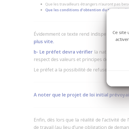
Que les travailleurs étrangers n’auront pas be
Que les conditions d’obtention du titre de séjo
Ce site 
Évidemment ce texte rend indispensable
l’i
active
plus vite.
b- Le préfet devra vérifier
la nature du tra
respect des valeurs et principes de la Répub
Le préfet a la possibilité de refuser la déli
A noter que le projet de loi initial prévoya
Enfin, dès lors que la réalité de l’activité d
de travail (au lieu d’une obligation de deman