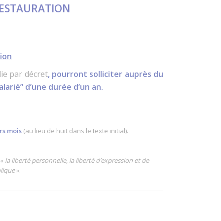
 RESTAURATION
sion
lie par décret
, pourront
solliciter auprès du
larié” d’une durée d’un an.
rs mois
(au lieu de huit dans le texte initial).
 «
la liberté personnelle, la liberté d’expression et de
blique
».