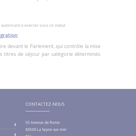
 autorisant à exercer sous ce statut.
igration
re devant le Parlement, qui contrôle la mise
 titres de séjour par catégorie déterminés
CONTACTEZ-NOUS
55 Avenue de Rome
83500
La Seyne-sur-mer