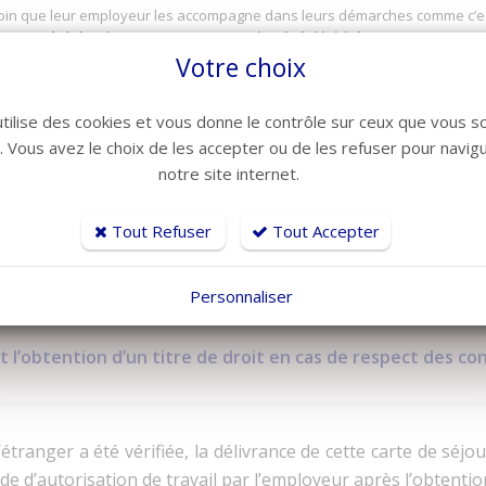
soin que leur employeur les accompagne dans leurs démarches comme c’est
ur ont été durcies par rapport au projet de loi initial.
Votre choix
utilise des cookies et vous donne le contrôle sur ceux que vous s
nscription des métiers du secteur HCR dans la liste des mé
r. Vous avez le choix de les accepter ou de les refuser pour navig
notre site internet.
vail par tout moyen, l’insertion sociale du demandeur, son re
lique…
Tout Refuser
Tout Accepter
vrance du titre même si toutes ces conditions sont réunies.
Personnaliser
it l’obtention d’un titre de droit en cas de respect des co
e l’étranger a été vérifiée, la délivrance de cette carte de séj
de d’autorisation de travail par l’employeur après l’obtention