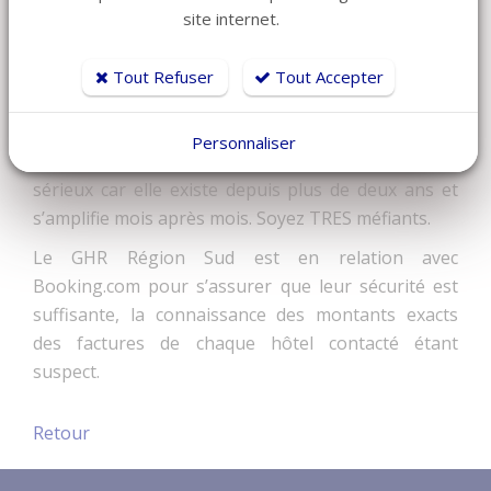
•
Si en revanche vous êtes allés au-delà de payer
site internet.
et que vous avez donné des coordonnées, il faut
absolument faire une vérification auprès d’un
Tout Refuser
Tout Accepter
prestataire qualifié en cyberattaques, tel notre
partenaire
Mirat di Neride
Personnaliser
Le GHR Région Sud prend cette arnaque très au
sérieux car elle existe depuis plus de deux ans et
s’amplifie mois après mois. Soyez TRES méfiants.
Le GHR Région Sud est en relation avec
Booking.com pour s’assurer que leur sécurité est
suffisante, la connaissance des montants exacts
des factures de chaque hôtel contacté étant
suspect.
Retour