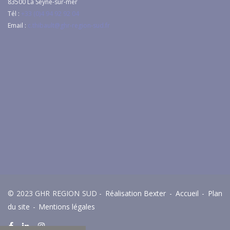
83500
La Seyne-sur-mer
Tél :
+33 (0)4 94 92 92 04
Email :
c.thibault@ghr-region-sud.fr
© 2023 GHR REGION SUD -
Réalisation Bexter
-
Accueil
-
Plan
du site
-
Mentions légales