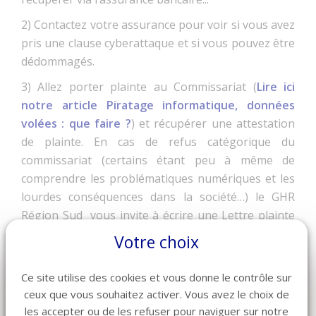
2) Contactez votre assurance pour voir si vous avez
pris une clause cyberattaque et si vous pouvez être
dédommagés.
3) Allez porter plainte au Commissariat (
Lire ici
notre article Piratage informatique, données
volées : que faire ?
) et récupérer une attestation
de plainte. En cas de refus catégorique du
commissariat (certains étant peu à même de
comprendre les problématiques numériques et les
lourdes conséquences dans la société…) le GHR
Région Sud vous invite à écrire une Lettre plainte
au Procureur de la République.
Votre choix
4) Faites un scan de vos PC qui se connectent à
l’extranet Booking.com et changez vos mots de
Ce site utilise des cookies et vous donne le contrôle sur
ceux que vous souhaitez activer. Vous avez le choix de
passe.
les accepter ou de les refuser pour naviguer sur notre