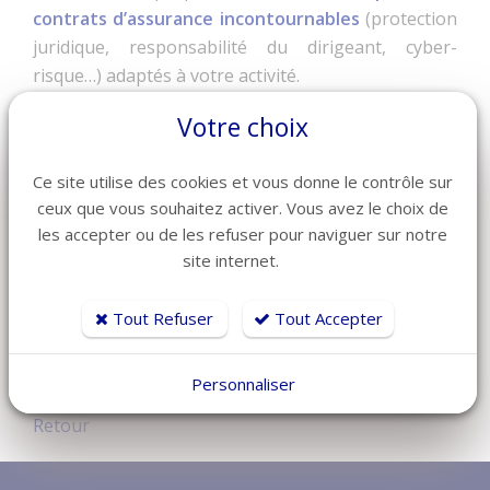
contrats d’assurance incontournables
(protection
juridique, responsabilité du dirigeant, cyber-
risque…) adaptés à votre activité.
• Un accompagnement global
Votre choix
Au-delà des contrats, GHR Assurance
vous
Ce site utilise des cookies et vous donne le contrôle sur
conseille et vous accompagne
en vous apportant
ceux que vous souhaitez activer. Vous avez le choix de
des
conseils pratiques
: conformité de vos
les accepter ou de les refuser pour naviguer sur notre
contrats, obligations légales et contractuelles
site internet.
imposées, prévention des risques…
Pour plus d’information, contactez Manon :
Tout Refuser
Tout Accepter
05 16 84 31 98 -
info@gni-
assurance.fr
|
www.assurancechr.fr
Personnaliser
Retour