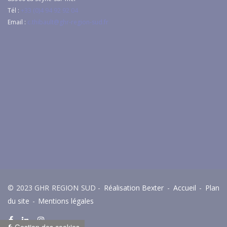
Tél :
+33 (0)4 94 92 92 04
Email :
c.thibault@ghr-region-sud.fr
© 2023 GHR REGION SUD -
Réalisation Bexter
-
Accueil
-
Plan
du site
-
Mentions légales