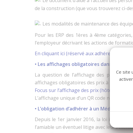
Le document d’aide à l’accueil des perso
de la construction (que vous trouverez ci-de
Les modalités de maintenance des équipem
Pour les ERP des 1ères à 4ème catégories, 
l’employeur décrivant les actions de format
En cliquant ici (réservé aux adhérents) retrou
• Les affichages obligatoires dans les hôte
Ce site 
La question de l’affichage des prix est un
active
affichages obligatoires des prix à l’extérieu
Focus sur l’affichage des prix (hôtels)
L’affichage unique d’un QR code ne suffit pas
• L’obligation d’adhérer à un Médiateur
Depuis le 1er janvier 2016, la loi impose 
l’amiable un éventuel litige avec leurs clients