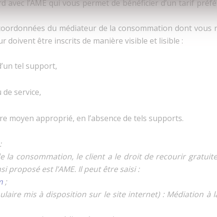
rd avec l’AME qui vous permet de bénéficier d’un tarif préf
 coordonnées du médiateur de la consommation dont vous re
 doivent être inscrits de manière visible et lisible :
d’un tel support,
 de service,
e moyen approprié, en l’absence de tels supports.
:
la consommation, le client a le droit de recourir gratui
 proposé est l’AME. Il peut être saisi :
m
;
ulaire mis à disposition sur le site internet) : Médiation 