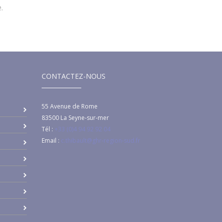
.
CONTACTEZ-NOUS
55 Avenue de Rome
83500
La Seyne-sur-mer
Tél :
+33 (0)4 94 92 92 04
Email :
c.thibault@ghr-region-sud.fr