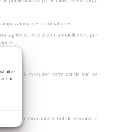
 le public élaboré par le ministre en charge
t rampes amovibles automatiques.
tion signée et mise à jour annuellement par
capées.
ssibilité.
ouhaitez
 invitons à consulter notre article sur les
uer sur
e la consommation dans le but de résoudre à