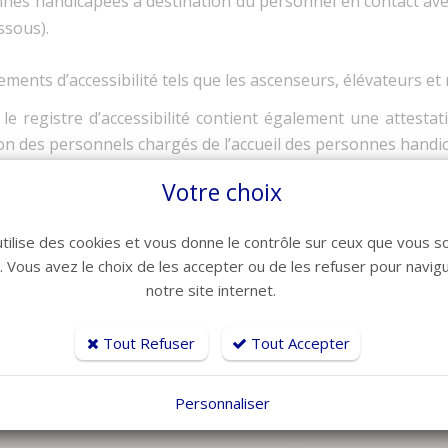
nnes handicapées à destination du personnel en contact avec
ssous).
ents d’accessibilité tels que les ascenseurs, élévateurs e
le registre d’accessibilité contient également une attesta
ion des personnels chargés de l’accueil des personnes handi
vez le Guide d’aide à la constitution du Registre public d’acce
Votre choix
ls
utilise des cookies et vous donne le contrôle sur ceux que vous s
e question importante en matière d’hôtellerie. Nous vous
r. Vous avez le choix de les accepter ou de les refuser pour navig
r, à la réception et dans chaque chambre.
notre site internet.
 à satisfaire à votre obligation d’information.
Tout Refuser
Tout Accepter
aux professionnels d’adhérer à un dispositif de médiation d
Personnaliser
.