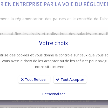
 EN ENTREPRISE PAR LA VOIE DU RÈGLEME
uement la réglementation des pauses et le contrôle de l’
it qui fixe les droits et obligations des salariés en matiè
à tous les salariés présents dans l’entreprise, ainsi qu’à c
Votre choix
laboration du règlement intérieur, celui-ci est dépourvu de 
utilise des cookies et vous donne le contrôle sur ceux que vous s
r. Vous avez le choix de les accepter ou de les refuser pour navig
 notes de services portant des prescriptions générales et 
notre site internet.
 totalement libre : il doit être consacré aux questions d’hy
s, qui évoluent au fil du temps. Il est donc important de 
Tout Refuser
Tout Accepter
re du 4 juillet ;
Personnaliser
CONNECTEZ VOUS EN CLIQUANT SUR LE LIEN ICI