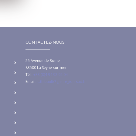
CONTACTEZ-NOUS
55 Avenue de Rome
83500
La Seyne-sur-mer
Tél :
+33 (0)4 94 92 92 04
Email :
c.thibault@ghr-region-sud.fr