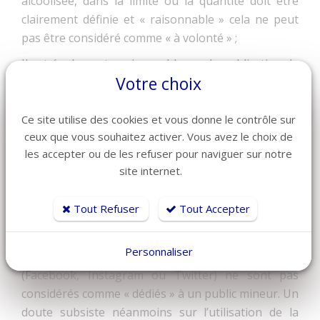
alcoolisée, dans la limite où la quantité doit être
clairement définie et « raisonnable » cela ne peut
pas être considéré comme « à volonté » ;
Il est également envisageable que la publication de
Votre choix
l’influenceur concerne ou rende visible des
boissons alcoolisées. La Loi Evin doit néanmoins
être respectée. De ce fait,
la publication ne doit
Ce site utilise des cookies et vous donne le contrôle sur
ceux que vous souhaitez activer. Vous avez le choix de
pas inciter à la consommation d’alcool.
les accepter ou de les refuser pour naviguer sur notre
De même, le public mineur ne doit pas être touché :
site internet.
les boissons alcoolisées ne devront donc pas
apparaître sur des plateformes numériques
Tout Refuser
Tout Accepter
dédiées à ce type de public (par exemple les sites ou
programmes « jeunesse » comme YouTube Kids). À
Personnaliser
noter cependant que les réseaux sociaux
(Facebook, Instagram ou Twitter) ne sont pas
considérés comme « dédiés » à un public mineur. Un
doute subsiste néanmoins sur l’utilisation de la