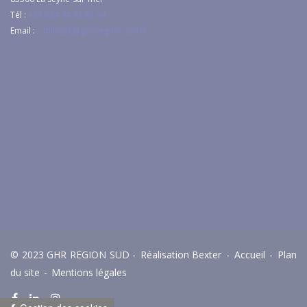
Tél :
+33 (0)4 94 92 92 04
Email :
c.thibault@ghr-region-sud.fr
© 2023 GHR REGION SUD -
Réalisation Bexter
-
Accueil
-
Plan
du site
-
Mentions légales