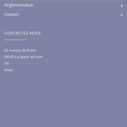
Réglementation
Contact
CONTACTEZ-NOUS
55 Avenue de Rome
83500
La Seyne-sur-mer
Tél :
+33 (0)4 94 92 92 04
Email :
c.thibault@ghr-region-sud.fr