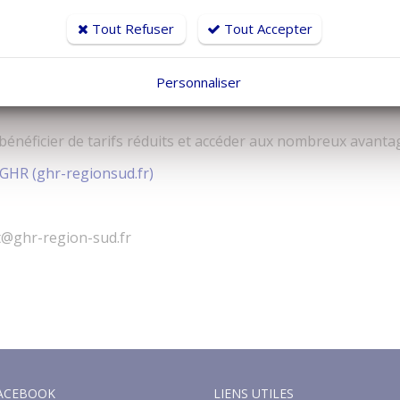
Tout Refuser
Tout Accepter
Personnaliser
énéficier de tarifs réduits et accéder aux nombreux avantag
 GHR (ghr-regionsud.fr)
lt@ghr-region-sud.fr
ACEBOOK
LIENS UTILES