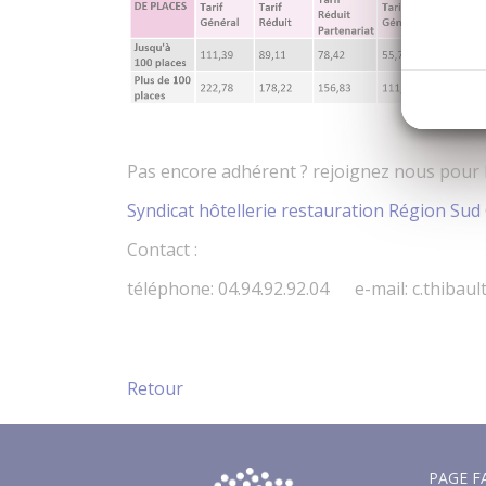
Pas encore adhérent ? rejoignez nous pour b
Syndicat hôtellerie restauration Région Sud
Contact :
téléphone: 04.94.92.92.04 e-mail: c.thibau
Retour
PAGE F