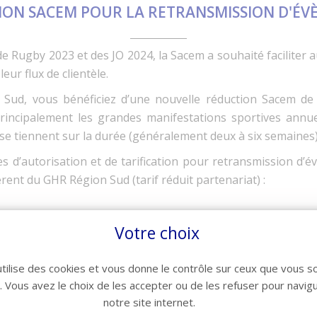
ON SACEM POUR LA RETRANSMISSION D'ÉV
 Rugby 2023 et des JO 2024, la Sacem a souhaité faciliter a
eur flux de clientèle.
 Sud, vous bénéficiez d’une nouvelle réduction Sacem d
principalement les grandes manifestations sportives annue
se tiennent sur la durée (généralement deux à six semaines)
d’autorisation et de tarification pour retransmission d’évé
ent du GHR Région Sud (tarif réduit partenariat) :
Votre choix
rification pour retransmission d’événements sportifs
nsmission_evenements.pdf
utilise des cookies et vous donne le contrôle sur ceux que vous s
r. Vous avez le choix de les accepter ou de les refuser pour navig
notre site internet.