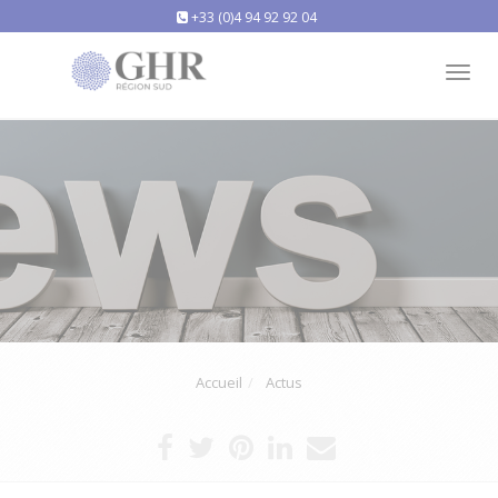
+33 (0)4 94 92 92 04
Tog
nav
Accueil
Actus