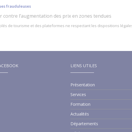
ques frauduleuses
ter contre l’augmentation des prix en zones tendues
lés de tourisme et des plateformes ne respectant les dispositions légale
ACEBOOK
LIENS UTILES
Présentation
Services
Formation
Actualités
Départements