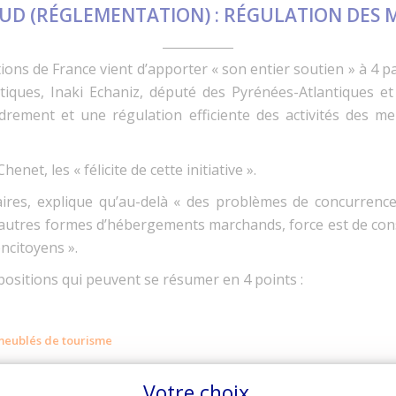
SUD (RÉGLEMENTATION) : RÉGULATION DES 
ons de France vient d’apporter « son entier soutien » à 4 pa
iques, Inaki Echaniz, député des Pyrénées-Atlantiques e
adrement et une régulation efficiente des activités des m
enet, les « félicite de cette initiative ».
res, explique qu’au-delà « des problèmes de concurrence
es autres formes d’hébergements marchands, force est de co
ncitoyens ».
ositions qui peuvent se résumer en 4 points :
 meublés de tourisme
risme sur le territoire et construire une politique touristiq
Votre choix