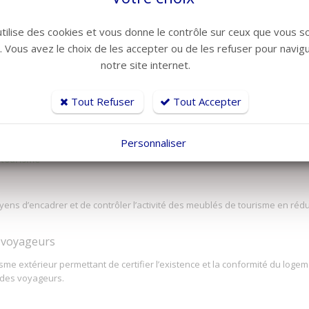
utilise des cookies et vous donne le contrôle sur ceux que vous s
r. Vous avez le choix de les accepter ou de les refuser pour navig
rée plutôt que la location de meublés de tourisme de courte
notre site internet.
ient les locations saisonnières de meublés touristiques de courte durée.
dences secondaires afin de favoriser la mise de biens sur le marché de la l
Tout Refuser
Tout Accepter
ires thermiques via les plateformes touristiques.
Personnaliser
 tourisme
moyens d’encadrer et de contrôler l’activité des meublés de tourisme en ré
es voyageurs
e extérieur permettant de certifier l’existence et la conformité du loge
 des voyageurs.