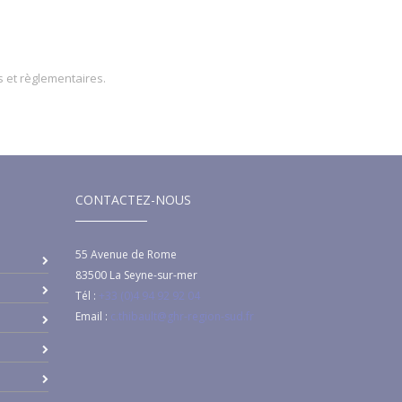
s et règlementaires.
CONTACTEZ-NOUS
55 Avenue de Rome
83500
La Seyne-sur-mer
Tél :
+33 (0)4 94 92 92 04
Email :
c.thibault@ghr-region-sud.fr