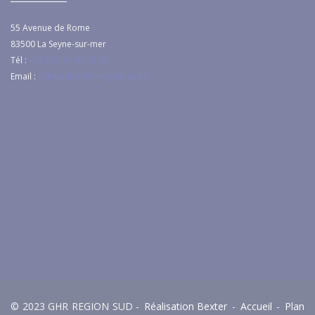
55 Avenue de Rome
83500
La Seyne-sur-mer
Tél :
+33 (0)4 94 92 92 04
Email :
c.thibault@ghr-region-sud.fr
© 2023 GHR REGION SUD -
Réalisation Bexter
-
Accueil
-
Plan