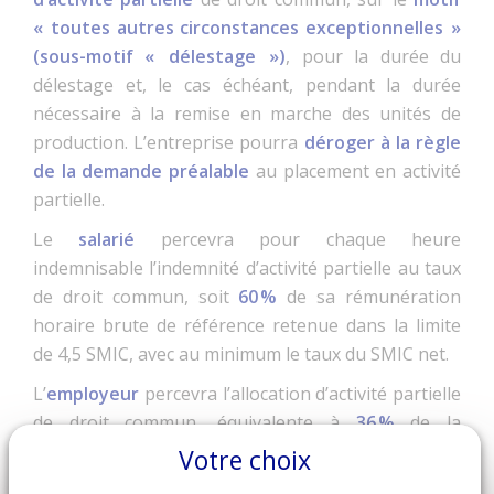
« toutes autres circonstances exceptionnelles »
(sous-motif « délestage »)
, pour la durée du
délestage et, le cas échéant, pendant la durée
nécessaire à la remise en marche des unités de
production. L’entreprise pourra
déroger à la règle
de la demande préalable
au placement en activité
partielle.
Le
salarié
percevra pour chaque heure
indemnisable l’indemnité d’activité partielle au taux
de droit commun, soit
60 %
de sa rémunération
horaire brute de référence retenue dans la limite
de 4,5 SMIC, avec au minimum le taux du SMIC net.
L’
employeur
percevra l’allocation d’activité partielle
de droit commun, équivalente à
36 %
de la
rémunération horaire brute de référence du salarié
Votre choix
retenue dans la limite de 4,5 SMIC, avec un plancher