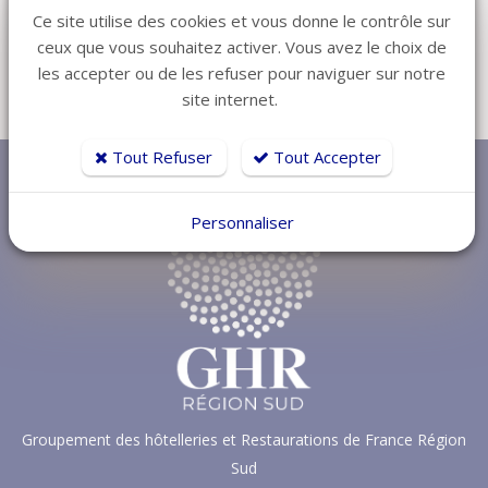
de 7,88 € (valeur au 13.12.2022, hors Mayotte et cas
Ce site utilise des cookies et vous donne le contrôle sur
particuliers).
ceux que vous souhaitez activer. Vous avez le choix de
les accepter ou de les refuser pour naviguer sur notre
site internet.
Retour
Tout Refuser
Tout Accepter
Personnaliser
Groupement des hôtelleries et Restaurations de France Région
Sud