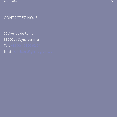
Contact
CONTACTEZ-NOUS
55 Avenue de Rome
83500
La Seyne-sur-mer
Tél :
+33 (0)4 94 92 92 04
Email :
c.thibault@ghr-region-sud.fr