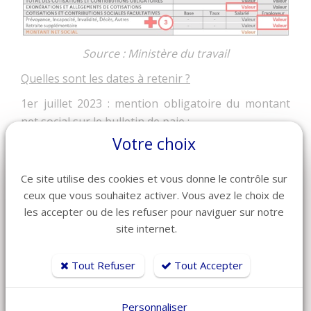
Source : Ministère du travail
Quelles sont les dates à retenir ?
1er juillet 2023 : mention obligatoire du montant
net social sur le bulletin de paie ;
Votre choix
2024 : déclaration par l’employeur du montant net
social directement auprès des organismes sociaux
Ce site utilise des cookies et vous donne le contrôle sur
concernés + possibilité pour les salariés de
ceux que vous souhaitez activer. Vous avez le choix de
retrouver le montant total de leurs revenus nets
les accepter ou de les refuser pour naviguer sur notre
sociaux sur le site
mesdroitssociaux.gouv.fr
.
site internet.
Jusqu’à fin 2024, les employeurs pourront adapter
les bulletins de salaire existant pour intégrer cette
Tout Refuser
Tout Accepter
nouveauté.
A compter du 1er janvier 2025, dans une démarche
Personnaliser