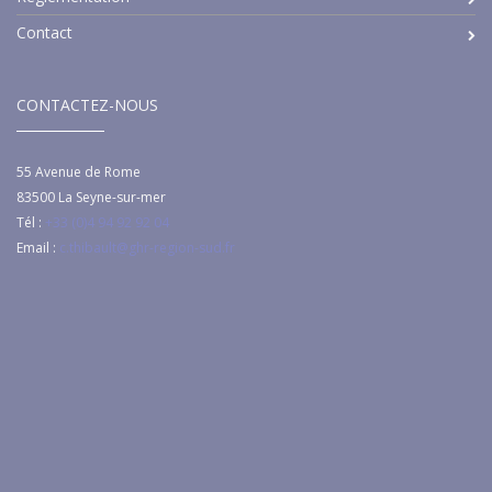
Contact
CONTACTEZ-NOUS
55 Avenue de Rome
83500
La Seyne-sur-mer
Tél :
+33 (0)4 94 92 92 04
Email :
c.thibault@ghr-region-sud.fr