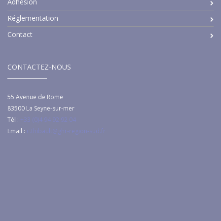
Adhésion
Réglementation
Contact
CONTACTEZ-NOUS
55 Avenue de Rome
83500
La Seyne-sur-mer
Tél :
+33 (0)4 94 92 92 04
Email :
c.thibault@ghr-region-sud.fr