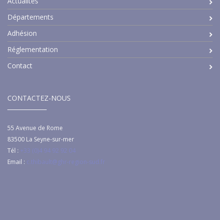
Actualités
Départements
Adhésion
Réglementation
Contact
CONTACTEZ-NOUS
55 Avenue de Rome
83500
La Seyne-sur-mer
Tél :
+33 (0)4 94 92 92 04
Email :
c.thibault@ghr-region-sud.fr