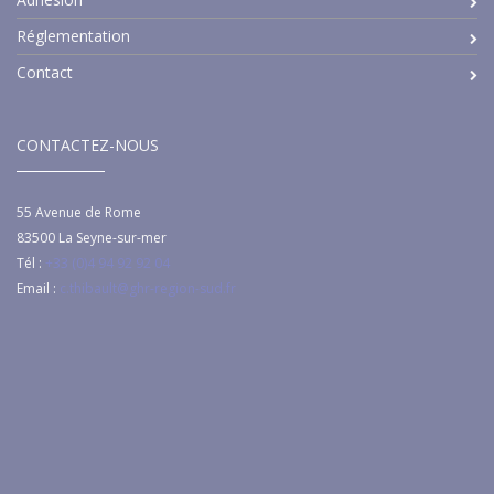
Réglementation
Contact
CONTACTEZ-NOUS
55 Avenue de Rome
83500
La Seyne-sur-mer
Tél :
+33 (0)4 94 92 92 04
Email :
c.thibault@ghr-region-sud.fr