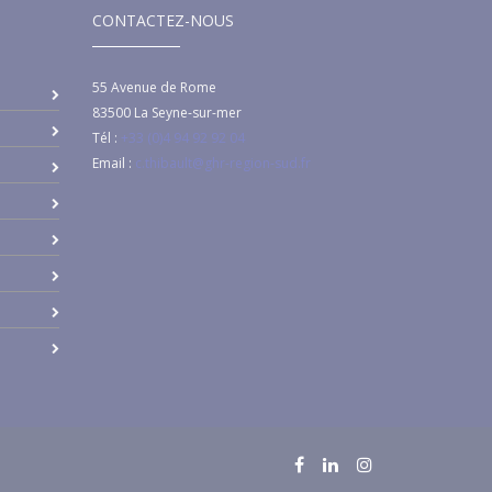
CONTACTEZ-NOUS
55 Avenue de Rome
83500
La Seyne-sur-mer
Tél :
+33 (0)4 94 92 92 04
Email :
c.thibault@ghr-region-sud.fr