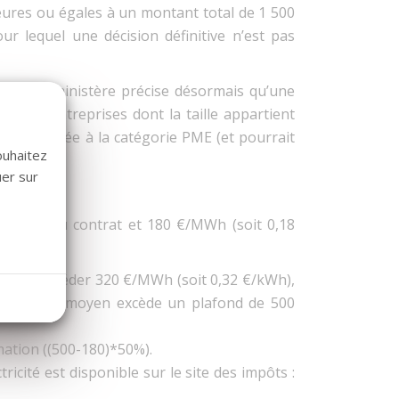
ieures ou égales à un montant total de 1 500
ur lequel une décision définitive n’est pas
 site du ministère précise désormais qu’une
oupe d’entreprises dont la taille appartient
 case dédiée à la catégorie PME (et pourrait
ouhaitez
uer sur
’énergie du contrat et 180 €/MWh (soit 0,18
rra pas excéder 320 €/MWh (soit 0,32 €/kWh),
’électricité moyen excède un plafond de 500
mation ((500-180)*50%).
icité est disponible sur le site des impôts :