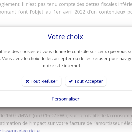
glement. Il n’est pas tenu compte des dettes fiscales infér
montant font l’objet au 1er avril 2022 d’un contentieux po
reprise faisant partie d’un groupe, la
FAQ
disponible sur le
Votre choix
u ayant une taille équivalente, qui est une filiale d’un gr
ennes entreprises, peut remplir l’attestation en cochant la
utilise des cookies et vous donne le contrôle sur ceux que vous s
r. Vous avez le choix de les accepter ou de les refuser pour navig
notre site internet.
volumes d’électricité consommé, l’écart entre le prix de l
Tout Refuser
Tout Accepter
t par l’amortisseur, le mondant d’amortisseur versé ne pou
Personnaliser
nt d’amortisseur versé devient constant quand le prix de l
 de 160 €/MWh (ou 0.16 €/ kWh) sur la totalité de la consom
imation de l’impact sur votre facture de l’amortisseur électr
isseur-electricite