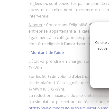
réglées ou sont couvertes par un plan de rè
euros ni de celles dont l’existence ou le 
intervenue.
A noter
: Concernant l’éligibilité d’une ent
entreprise appartenant à la catégorie PME o
également à la catégorie des petites et moy
Ce site 
donc être éligible à l’amortisseur électricité).
active
•
Montant de l’aide
L’État va prendre en charge, sur 50 % des 
€/kWh).
Sur les 50 % de volume d’électricité couver
d’aide plafond. Cela signifie que le monta
€/MWh (0,5 €/kWh).
La réduction maximale du prix unitaire sera
Un simulateur permettant de réaliser une est
https://www.impots.gouv.fr/simulateur-amort