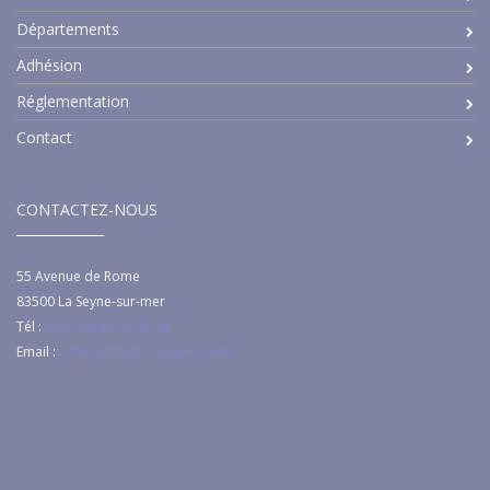
Départements
Adhésion
Réglementation
Contact
CONTACTEZ-NOUS
55 Avenue de Rome
83500
La Seyne-sur-mer
Tél :
+33 (0)4 94 92 92 04
Email :
c.thibault@ghr-region-sud.fr