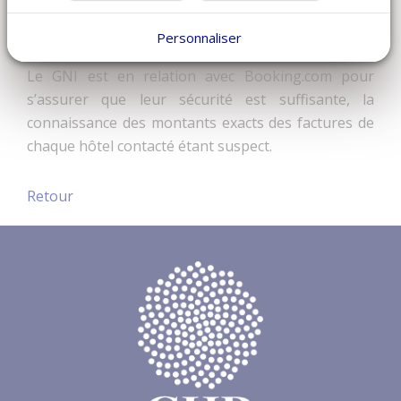
existe depuis plus de deux ans et s’amplifie mois
Personnaliser
après mois. Soyez TRES méfiants.
Le GNI est en relation avec Booking.com pour
s’assurer que leur sécurité est suffisante, la
connaissance des montants exacts des factures de
chaque hôtel contacté étant suspect.
Retour