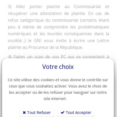
3) Allez porter plainte au Commissariat et
récupérer une attestation de plainte. En cas de
refus catégorique du commissariat (certains étant
peu à même de comprendre les problématiques
numériques et les lourdes conséquences dans la
société…) le GNI vous invite à écrire une Lettre
plainte au Procureur de la République.
4) Faites un scan de vos PC qui se connectent à
l’extranet Booking.com et changez vos mots de
Votre choix
passe.
•
Si en revanche vous êtes allés au-delà de payer
Ce site utilise des cookies et vous donne le contrôle sur
ceux que vous souhaitez activer. Vous avez le choix de
et que vous avez donné des coordonnées, il faut
les accepter ou de les refuser pour naviguer sur notre
absolument faire une vérification auprès d’un
site internet.
prestataire qualifié en cyberattaques, tel notre
partenaire
Mirat di Neride
Tout Refuser
Tout Accepter
Le GNI prend cette arnaque très au sérieux car elle