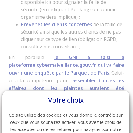
disponible ici
) pour signaler la faille de
sécurité (en indiquant Booking.com comme
organisme tiers impliqué) ;
Prévenez les clients concernés
de la faille de
sécurité ainsi que les autres clients de ne pas
cliquer sur ce type de lien (obligation RGPD,
consultez nos conseils ici
) ;
En parallèle
le GNI a saisi la
plateforme
cybermalveillance.gouv.fr
qui va faire
ouvrir une enquête par le Parquet de Paris
. Celui-
ci a la compétence pour
rassembler toutes les
affaires dont les plaintes auraient été
déposées
d’où notre besoin de recenser tous les
Votre choix
numéros de dépôts de plainte (
via ce formulaire
).
Faites un signalement à Booking en suivant ce lien
Ce site utilise des cookies et vous donne le contrôle sur
ici.
ceux que vous souhaitez activer. Vous avez le choix de
les accepter ou de les refuser pour naviguer sur notre