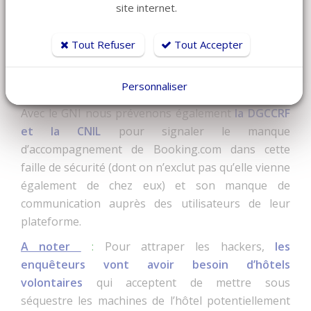
site internet.
Retrouvez ici la procédure détaillée en cas de
Tout Refuser
Tout Accepter
cyberattaque.
Personnaliser
Avec le GNI nous prévenons également
la DGCCRF
et la CNIL
pour signaler le manque
d’accompagnement de Booking.com dans cette
faille de sécurité (dont on n’exclut pas qu’elle vienne
également de chez eux) et son manque de
communication auprès des utilisateurs de leur
plateforme.
A noter
:
Pour attraper les hackers,
les
enquêteurs vont avoir besoin d’hôtels
volontaires
qui acceptent de mettre sous
séquestre les machines de l’hôtel potentiellement