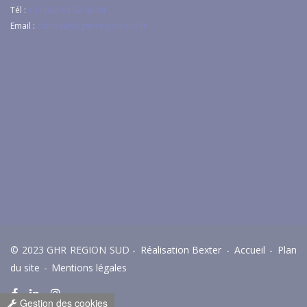
Tél :
+33 (0)4 94 92 92 04
Email :
c.thibault@ghr-region-sud.fr
© 2023 GHR REGION SUD -
Réalisation Bexter
-
Accueil
-
Plan
du site
-
Mentions légales
Gestion des cookies