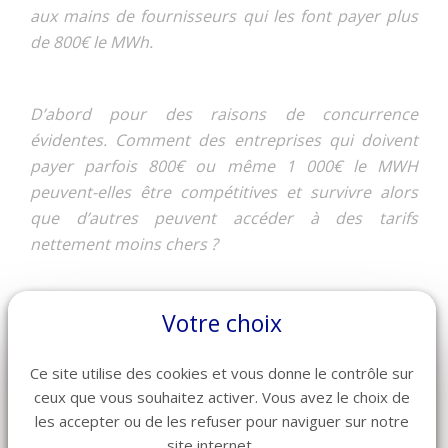
aux mains de fournisseurs qui les font payer plus
de 800€ le MWh.
D’abord pour des raisons de concurrence
évidentes. Comment des entreprises qui doivent
payer parfois 800€ ou même 1 000€ le MWH
peuvent-elles être compétitives et survivre alors
que d’autres peuvent accéder à des tarifs
nettement moins chers ?
Ensuite pour des raisons sociales. Prendre le
Votre choix
risque de mener à la faillite des milliers
d’entreprises c’est prendre le risque de détruire
Ce site utilise des cookies et vous donne le contrôle sur
des milliers d’emplois car plus de la moitié des
ceux que vous souhaitez activer. Vous avez le choix de
salariés du secteur des hôtels, cafés restaurants
les accepter ou de les refuser pour naviguer sur notre
site internet.
travaillent dans des entreprises de plus de 10