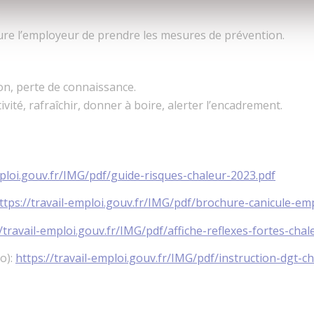
ure l’employeur de prendre les mesures de prévention.
ion, perte de connaissance.
tivité, rafraîchir, donner à boire, alerter l’encadrement.
mploi.gouv.fr/IMG/pdf/guide-risques-chaleur-2023.pdf
ttps://travail-emploi.gouv.fr/IMG/pdf/brochure-canicule-em
//travail-emploi.gouv.fr/IMG/pdf/affiche-reflexes-fortes-chal
o):
https://travail-emploi.gouv.fr/IMG/pdf/instruction-dgt-c