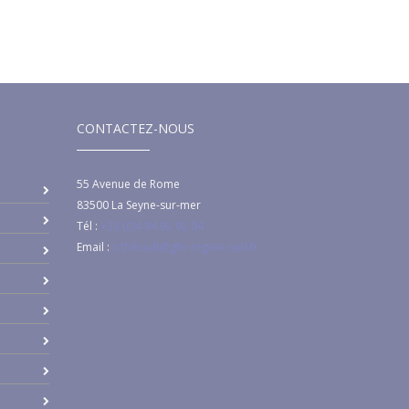
CONTACTEZ-NOUS
55 Avenue de Rome
83500
La Seyne-sur-mer
Tél :
+33 (0)4 94 92 92 04
Email :
c.thibault@ghr-region-sud.fr