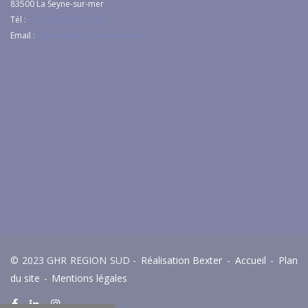
83500
La Seyne-sur-mer
Tél :
+33 (0)4 94 92 92 04
Email :
c.thibault@ghr-region-sud.fr
© 2023 GHR REGION SUD -
Réalisation Bexter
-
Accueil
-
Plan
du site
-
Mentions légales