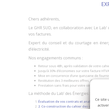
EX
Chers adhérents,
Le GHR SUD, en collaboration avec Le Lab' 
vos factures.
Expert du conseil et du courtage en éner
d’électricité.
Nos engagements communs :
Retour sous 48h, après validation de votre cahi
Jusqu’à 30% d’économies sur votre facture HTV
Mise en concurrence d’une quinzaine de fourni
Restitution des 3 meilleures offres, dans un c
Prestation sans frais pour votre structure
La méthode du Lab’ des Énergies :
Ce site 
Évaluation de vos contrats et analyse de votr
active
2
.
Co-construction du cahier des charges
: pou