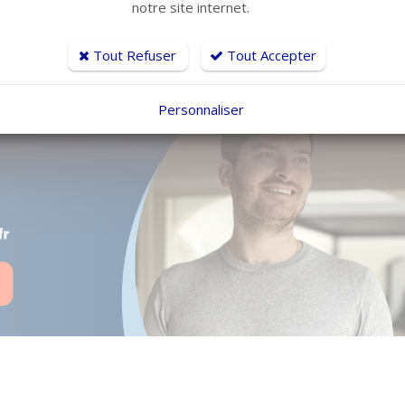
notre site internet.
dgétaire chiffrée
: les résultats de l’appel d’offres vous sont restitués s
 budget énergie.
 l’intégralité des démarches de résiliation et de souscription.
Tout Refuser
Tout Accepter
Jason Mirabel, consultant en énergie au sein du Lab’ des É
Personnaliser