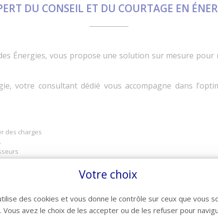
PERT DU CONSEIL ET DU COURTAGE EN ÉNER
des Énergies, vous propose une solution sur mesure pour r
gie, votre consultant dédié vous accompagne dans l’optim
er des charges
A
sseurs
omparateur HTVA
Votre choix
utilise des cookies et vous donne le contrôle sur ceux que vous s
e profil de consommation :
à partir d’une facture récente.
r. Vous avez le choix de les accepter ou de les refuser pour navig
r concevoir une stratégie d’achat adaptée aux enjeux de votre entreprise