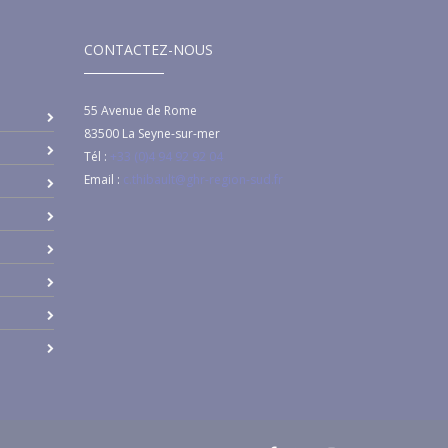
CONTACTEZ-NOUS
55 Avenue de Rome
83500
La Seyne-sur-mer
Tél :
+33 (0)4 94 92 92 04
Email :
c.thibault@ghr-region-sud.fr