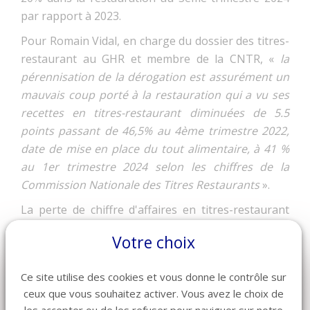
par rapport à 2023.
Pour Romain Vidal, en charge du dossier des titres-
restaurant au GHR et membre de la CNTR, «
la
pérennisation de la dérogation est assurément un
mauvais coup porté à la restauration qui a vu ses
recettes en titres-restaurant diminuées de 5.5
points passant de 46,5% au 4ème trimestre 2022,
date de mise en place du tout alimentaire, à 41 %
au 1er trimestre 2024 selon les chiffres de la
Commission Nationale des Titres Restaurants
».
La perte de chiffre d'affaires en titres-restaurant
dans la restauration se chiffrerait à ce jour à près
Votre choix
de 750 millions d'euros.
Catherine Quérard interroge les parlementaires :
Ce site utilise des cookies et vous donne le contrôle sur
Quelle France veulent-ils pour demain ? Une France
ceux que vous souhaitez activer. Vous avez le choix de
de grands distributeurs, plutôt qu'une France des