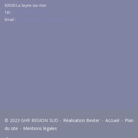
83500
La Seyne-sur-mer
Tél :
+33 (0)4 94 92 92 04
Email :
c.thibault@ghr-region-sud.fr
© 2023 GHR REGION SUD -
Réalisation Bexter
-
Accueil
-
Plan
du site
-
Mentions légales