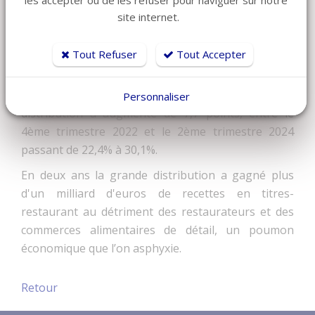
les accepter ou de les refuser pour naviguer sur notre
restaurateurs et des commerçants et artisans de
site internet.
bouche animant les centres-villes et créant de la
richesse économique, sociale et culturelle ?
Tout Refuser
Tout Accepter
Il est vrai que dans le même temps la part des
titres-restaurant dépensée dans la grande
Personnaliser
distribution a augmenté de 7,7 points, entre le
4ème trimestre 2022 et le 2ème trimestre 2024
passant de 22,4% à 30,1%.
En deux ans la grande distribution a gagné plus
d'un milliard d'euros de recettes en titres-
restaurant au détriment des restaurateurs et des
commerces alimentaires de détail, un poumon
économique que l’on asphyxie.
Retour